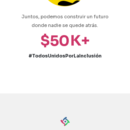
Juntos, podemos construir un futuro
donde nadie se quede atrás.
$
K+
5
0
#TodosUnidosPorLaInclusión