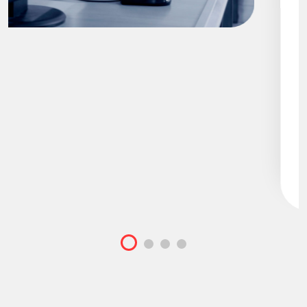
a través de la tecnología y
construir un futuro donde la
inclusión sea la norma, no la
excepción.
Goal: $5000
Raised: $2566
¡Donar Ahora!